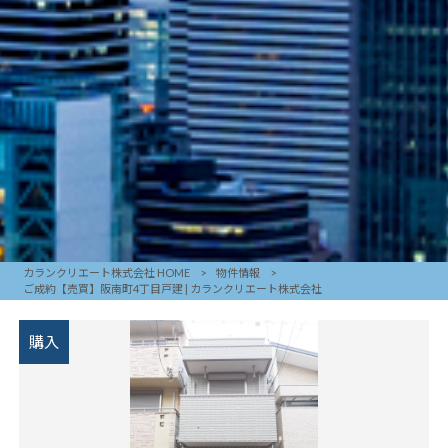
カランクリエート株式会社 HOME
>
物件情報
>
ご成約【売買】阪南町4丁目戸建 | カランクリエート株式会社
購入