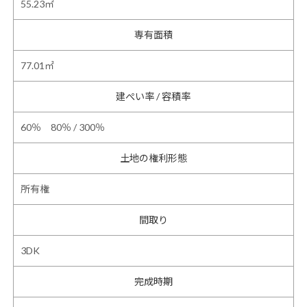
55.23㎡
専有面積
77.01㎡
建ぺい率 / 容積率
60％ 80％ / 300％
土地の権利形態
所有権
間取り
3DK
完成時期