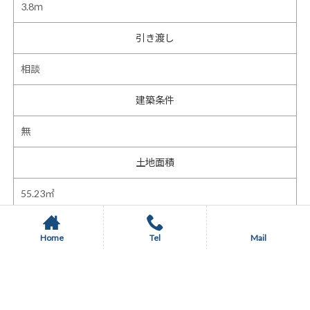
3.8ｍ
引き渡し
相談
建築条件
無
土地面積
55.23㎡
セットバック面積
Home
Tel
Mail
3.97㎡
建物面積 1階部分