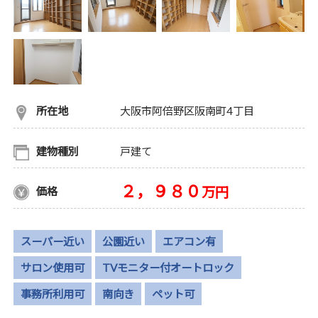
所在地
大阪市阿倍野区阪南町4丁目
建物種別
戸建て
２，９８０
万円
価格
スーパー近い
公園近い
エアコン有
サロン使用可
TVモニター付オートロック
事務所利用可
南向き
ペット可