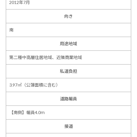
2012年7月
向き
南
用途地域
第二種中高層住居地域、近隣商業地域
私道負担
3.97㎡（公簿面積に含む）
道路幅員
【南側】幅員4.0ｍ
接道