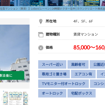
型マンション（賃貸）】Leben(レーベン ) 24時間ドクター在中 | カランクリエート株式
所在地
4F、5F、6F
建物種別
賃貸マンション
85,000～160
価格
スーパー近い
高齢者可
公園近
専用ゴミ置き場
エアコン有
イ
TVモニター付オートロック
コンシ
オートロック
宅配ボックス