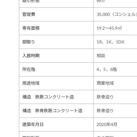
取引形態
仲介
管理費
35,000（コンシ
専有面積
19.2～45.9㎡
間取り
1R、1K、1DK
入居時期
相談
所在階
4，5，6階
用途地域
商業地域
構造 鉄筋コンクリート造
鉄骨造り
構造 鉄骨鉄筋コンクリート造
鉄骨造り
建築年月日
2020年4月