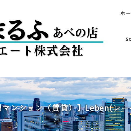
ホ
S
ンション（賃貸）】Leben(レー