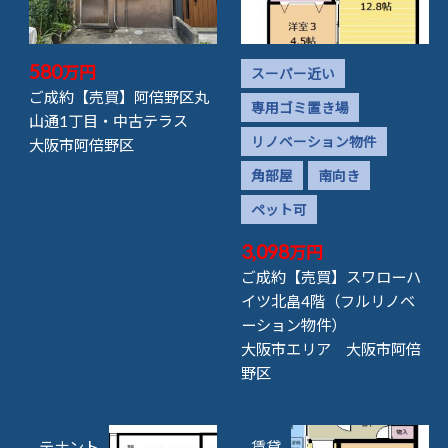
580
万円
スーパー近い
ご成約【売買】阿倍野区丸
専用ゴミ置き場
山通1丁目・中古テラス
リノベーション物件
大阪市阿倍野区
角部屋
南向き
ペット可
3,098
万円
ご成約【売買】スワローハ
イツ北畠4階（フルリノベ
ーション物件）
大阪市エリア 大阪市阿倍
野区
テナント
賃貸