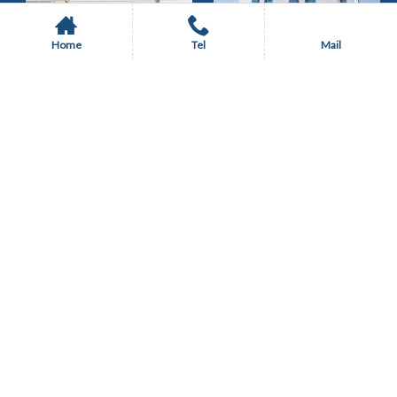
Home
Tel
Mail
TVモニター付オートロッ
24時間有人管理
ク
TVモニター付オートロッ
エアコン有
公園近い
ク
サロン使用可
駐輪場
エアコン有
スーパー近い
ジム有
公園近い
事務所利用可
南向き
コンシェルジュサービス
ペット可
インターネット無料
高齢者可
２，９８０
万円
ご成約【売買】阪南町4丁
専用ゴミ置き場
目戸建