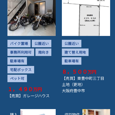
バイク置場
公園近い
公園近い
事務所利用可
南向き
建て替え用地
駐車場有
駐車場有
宅配ボックス
８，５００
万円
【売買】東豊中町三丁目
ペット可
土地（更地）
１，４９０
万円
大阪府豊中市
【売買】ガレージハウス
購入
収益物件