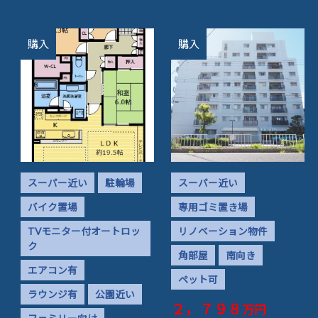
購入
購入
スーパー近い
駐輪場
スーパー近い
バイク置場
専用ゴミ置き場
TVモニター付オートロッ
リノベーション物件
ク
角部屋
南向き
エアコン有
ペット可
ラウンジ有
公園近い
２，７９８
万円