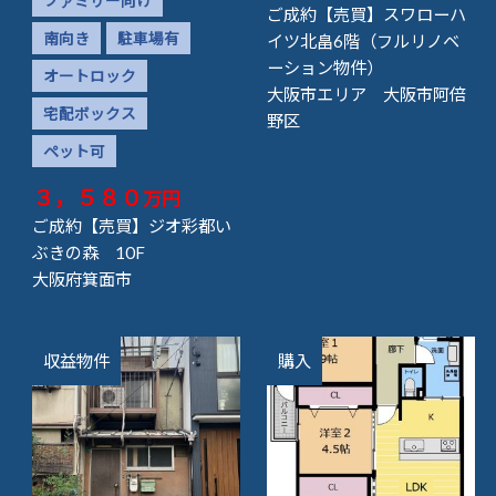
ファミリー向け
ご成約【売買】スワローハ
南向き
駐車場有
イツ北畠6階（フルリノベ
ーション物件）
オートロック
大阪市エリア 大阪市阿倍
宅配ボックス
野区
ペット可
３，５８０
万円
ご成約【売買】ジオ彩都い
ぶきの森 10F
大阪府箕面市
収益物件
購入