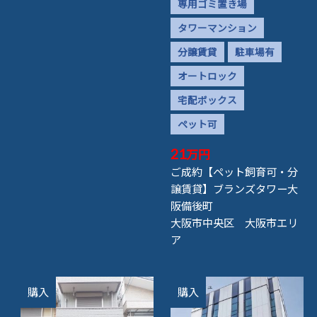
専用ゴミ置き場
タワーマンション
分譲賃貸
駐車場有
オートロック
宅配ボックス
ペット可
21
万円
ご成約【ペット飼育可・分
譲賃貸】ブランズタワー大
阪備後町
大阪市中央区 大阪市エリ
ア
購入
購入