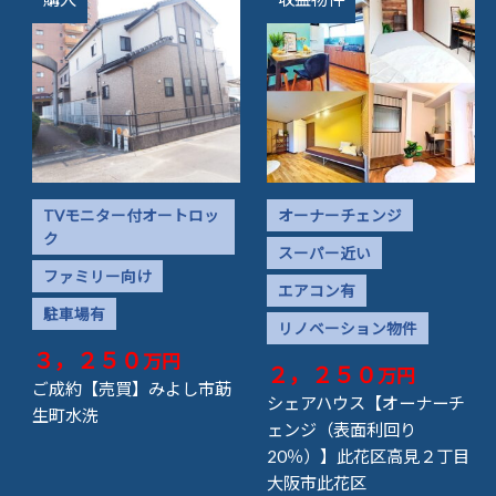
TVモニター付オートロッ
オーナーチェンジ
ク
スーパー近い
ファミリー向け
エアコン有
駐車場有
リノベーション物件
３，２５０
万円
２，２５０
万円
ご成約【売買】みよし市莇
シェアハウス【オーナーチ
生町水洗
ェンジ（表面利回り
20％）】此花区高見２丁目
大阪市此花区